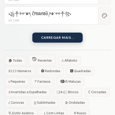
22 CAR.
꧁༒༻☬ད C͆r͆o͆w͆n͆e͆d͆ ཌ☬༺༒꧂
palette
26 CAR.
CARREGAR MAIS...
🏠 Todas
Recentes
𝙰 Alfabeto
𝟘𝟙𝟚𝟛 Números
🅡 Redondas
🆂 Quadradas
ꜱ Pequenas
ᠻ Fantasia
f🆁ꈼƛ Malucas
Ⅎ Invertidas e Espelhadas
░⡷ꔪ⢾░ Blocos
C͛ Coroadas
𝓒 Cursivas
U̺ Sublinhadas
ֆ Onduladas
卂 Estilo Asiático
𝙻̷ Com Linhas
Я Russo