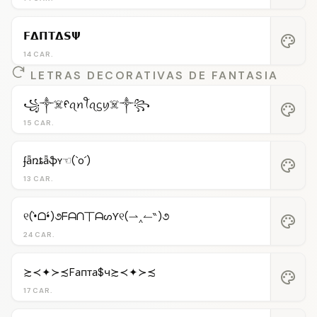
𝗙𝝙𝝥𝝩𝝙𝗦𝝭
palette
14 CAR.
LETRAS DECORATIVAS DE FANTASIA
꧁༒☠️ᠻꪖꪀꪻꪖᦓꪗ☠️༒꧂
palette
15 CAR.
ʄǟռȶǟֆʏ☜(`o´)
palette
13 CAR.
୧(•̀ᗝ•́)૭ᖴᗩᑎ丅ᗩᔕƳ୧(⇀‸↼‶)૭
palette
24 CAR.
≿≺✦≻≾Fапта$ч≿≺✦≻≾
palette
17 CAR.