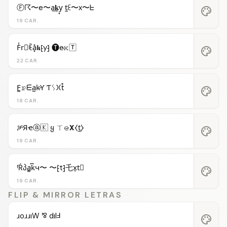
Ⓕ☈〜e〜a͢𝐤y͙ t̼ꏂ〜x〜ᖶ
palette
19 CAR.
F̾r⃝ꍟa͓̽𝖐⁅y⁆ 🅣e̴𝚡🅃
palette
22 CAR.
F̳𝚛̷ᗴa̺k̷Ƴ Ƭᛊ𐠷t̊
palette
18 CAR.
ቻЯҽⓐ🇰 ყ ㄒ𝚎̷𝝬⧼t̼⧽
palette
19 CAR.
ᶠŔპa̳k͆ч〜 〜⁅t⁆乇x͎t⃒
palette
19 CAR.
FLIP & MIRROR LETRAS
ɹoɹɹıW ⅋ dılℲ
palette