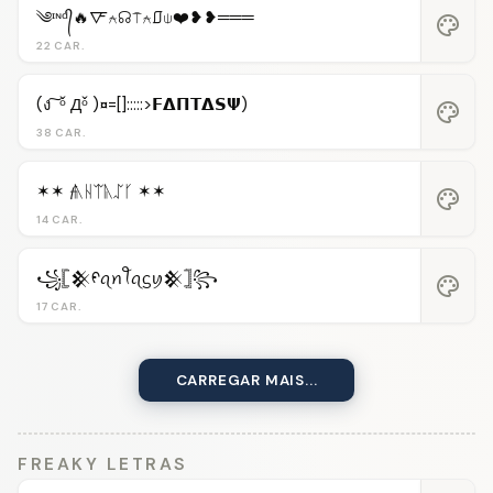
༄ᶦᶰᵈ᭄🔥🜅⍲☊⍑⍲⎎⍦❤️❥❥═══
palette
22 CAR.
(ง ͠ ᵒ̌ Дᵒ̌ )¤=[]:::::>𝗙𝝙𝝥𝝩𝝙𝗦𝝭)
palette
38 CAR.
✶✶ 𝓯ᚣᚺᛠᚣᛢᚴ ✶✶
palette
14 CAR.
꧁𓊈𒆜ᠻꪖꪀꪻꪖᦓꪗ𒆜𓊉꧂
palette
17 CAR.
CARREGAR MAIS...
FREAKY LETRAS