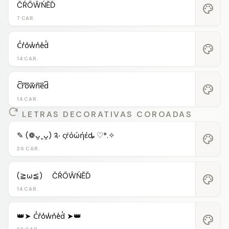
ČŔŐŴŃĔĎ
palette
7 CAR.
C̾r̾o̾w̾n̾e̾d̾
palette
14 CAR.
C͆r͆o͆w͆n͆e͆d͆
palette
14 CAR.
LETRAS DECORATIVAS COROADAS
✎ (❁ᴗ͈ˬᴗ͈) ༉‧ ςŕόώήέȡ ♡*.✧
palette
26 CAR.
(≧ω≦)ゞ ČŔŐŴŃĔĎ
palette
14 CAR.
👑➤ C̾r̾o̾w̾n̾e̾d̾ ➤👑
palette