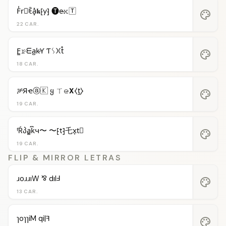
F̾r⃝ꍟa͓̽𝖐⁅y⁆ 🅣e̴𝚡🅃
palette
22 CAR.
F̳𝚛̷ᗴa̺k̷Ƴ Ƭᛊ𐠷t̊
palette
18 CAR.
ቻЯҽⓐ🇰 ყ ㄒ𝚎̷𝝬⧼t̼⧽
palette
19 CAR.
ᶠŔპa̳k͆ч〜 〜⁅t⁆乇x͎t⃒
palette
19 CAR.
FLIP & MIRROR LETRAS
ɹoɹɹıW ⅋ dılℲ
palette
13 CAR.
ɿoɿɿiM qi|ꟻ
palette