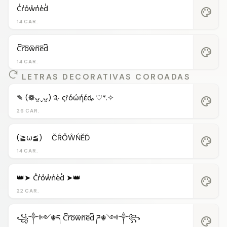
C̾r̾o̾w̾n̾e̾d̾
palette
14 CAR.
C͆r͆o͆w͆n͆e͆d͆
palette
14 CAR.
LETRAS DECORATIVAS COROADAS
✎ (❁ᴗ͈ˬᴗ͈) ༉‧ ςŕόώήέȡ ♡*.✧
palette
26 CAR.
(≧ω≦)ゞ ČŔŐŴŃĔĎ
palette
14 CAR.
👑➤ C̾r̾o̾w̾n̾e̾d̾ ➤👑
palette
22 CAR.
꧁༒༻☬ད C͆r͆o͆w͆n͆e͆d͆ ཌ☬༺༒꧂
palette