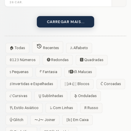
26 CAR.
CARREGAR MAIS...
🏠 Todas
Recentes
𝙰 Alfabeto
𝟘𝟙𝟚𝟛 Números
🅡 Redondas
🆂 Quadradas
ꜱ Pequenas
ᠻ Fantasia
f🆁ꈼƛ Malucas
Ⅎ Invertidas e Espelhadas
░⡷ꔪ⢾░ Blocos
C͛ Coroadas
𝓒 Cursivas
U̺ Sublinhadas
ֆ Onduladas
卂 Estilo Asiático
𝙻̷ Com Linhas
Я Russo
U̵̮̽ Glitch
〜J〜 Joiner
⟦b⟧ Em Caixa