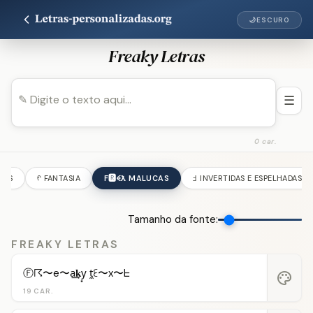
🌙
ESCURO
Freaky Letras
☰
0 car.
NAS
ᠻ FANTASIA
F🆁ꈼƛ MALUCAS
Ⅎ INVERTIDAS E ESPELHADAS
Tamanho da fonte:
FREAKY LETRAS
Ⓕ☈〜e〜a͢𝐤y͙ t̼ꏂ〜x〜ᖶ
palette
19 CAR.